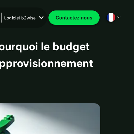
Contactez nous
Logiciel b2wise
pourquoi le budget
réapprovisionnement