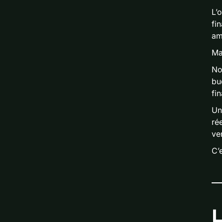
L’
fi
amb
Ma
No
bu
fi
Un
ré
ve
C’
L