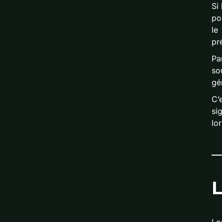
Si
po
le
pr
Pa
so
gé
C’
si
lo
L