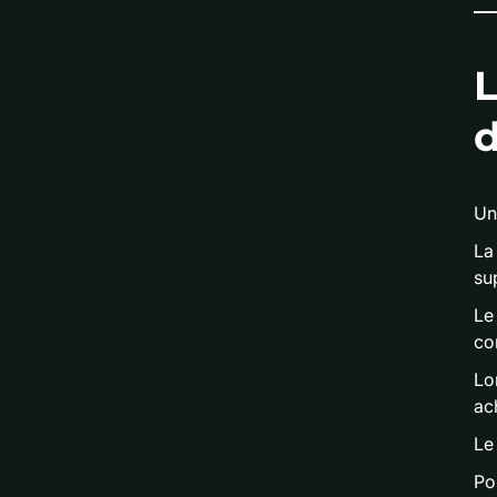
Un
La 
su
Le
co
Lo
ac
Le
Po