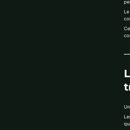
pe
Le
co
Ce
co
L
t
Un 
Le
qu