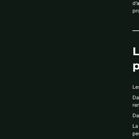
d’
pr
Le
Da
rem
Dan
La
pe