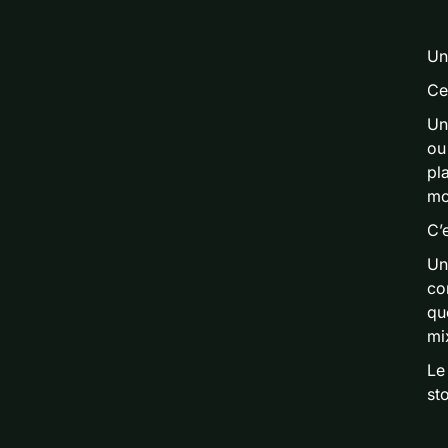
Un
Cet
Un
ou
pl
mo
C’
Un
co
qu
mi
Le
st