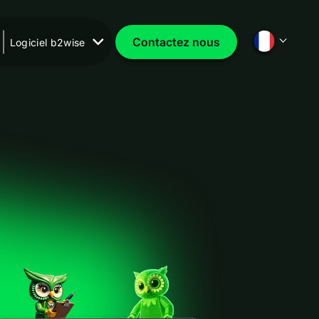
Contactez nous
Logiciel b2wise