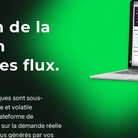
n de la
n
es flux.
ques sont sous-
et volatile
lateforme de
x sur la demande réelle
nus générés par vos