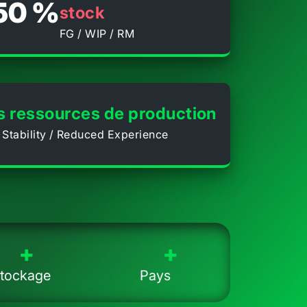
 50 %
stock
FG / WIP / RM
es ressources de production
e Stability / Reduced Experience
+
+
stockage
Pays