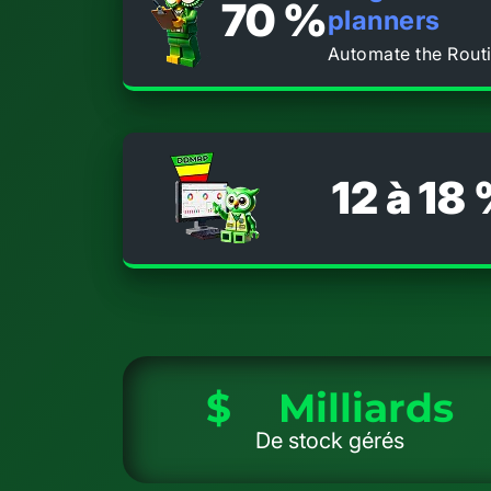
70 %
planners
Automate the Rout
12 à 18
$
Milliards
De stock gérés