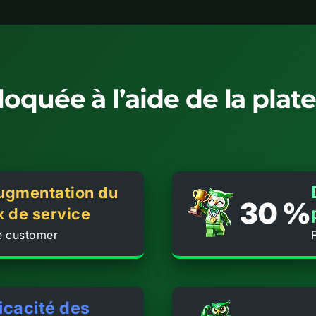
loquée à l’aide de la pla
ugmentation du
30 %
x de service
he customer
ficacité des