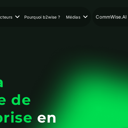
CommWise.AI
cteurs
Pourquoi b2wise ?
Médias
a
e de
prise
en