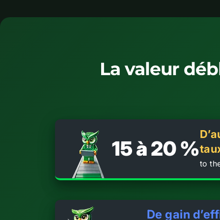
La valeur déb
D’a
15 à 20 %
tau
to t
De gain d’ef