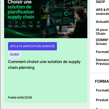
S&OP
APS & P
avancé
Actuali
IA pour
Chain
DDMRP 
Driven
APS & PLANIFICATION AVANCÉE
Formati
GUIDE
Demand
Comment choisir une solution de supply
Prévisi
chain planning
FORMA
Format
Publié le
08/2026
Produit