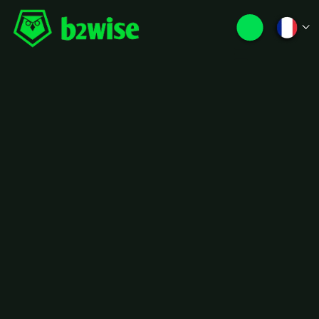
Contenu
de la
Formation
Découvrez le serious
game DDBrix Distribution
grâce à notre formation
DDL !