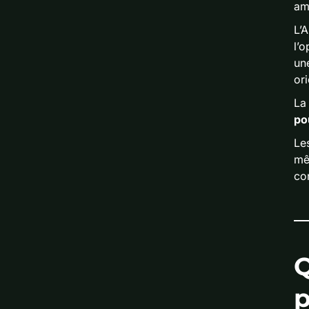
amé
L’
l’o
un
ori
La 
pou
Le
mê
con
p