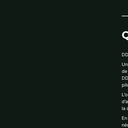
Q
DD
Un
de
DD
pil
L’
d’
la
En 
néc