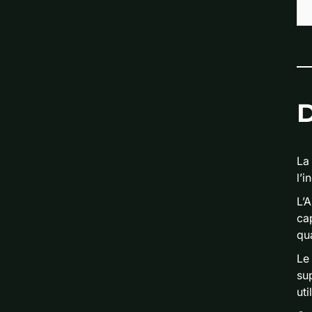
D
La
l’i
L’
cap
qua
Le
su
uti