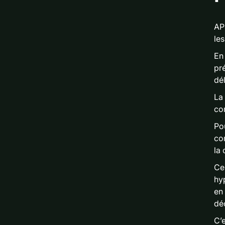
AP
le
En
pr
dél
La
co
Po
com
la 
Ce
hy
en
déc
C’