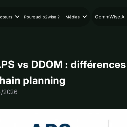
CommWise.AI
cteurs
Pourquoi b2wise ?
Médias
PS vs DDOM : différences
hain planning
4/2026