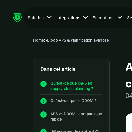
Solution
Intégrations
Formations
Se
>
>
Home
Blog
APS & Planification avancée
A
Dans cet article
c
Qu’est-ce que l’APS en
supply chain planning ?
0
Qu’est-ce que le DDOM ?
APS vs DDOM : comparaison
rapide
Différences clés entre APS