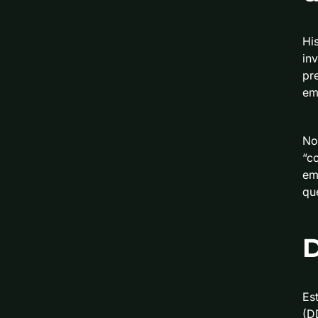
Hi
in
pr
em
No
“c
em
que
D
Es
(D