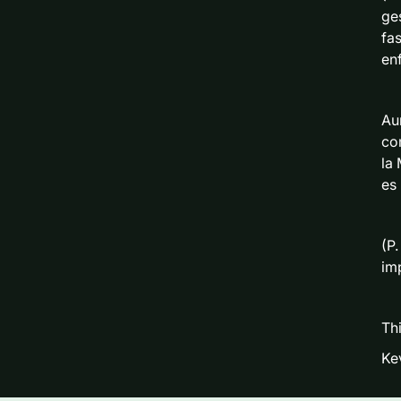
ge
fa
en
Au
co
la
es
(P
im
Thi
Ke