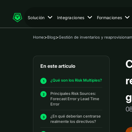
Solución
Integraciones
Formaciones
>
>
Home
Blog
Gestión de inventarios y reaprovisiona
C
En este artículo
r
¿Qué son los Risk Multiples?
g
Principales Risk Sources:
Forecast Error y Lead Time
Error
0
¿En qué deberían centrarse
realmente los directivos?