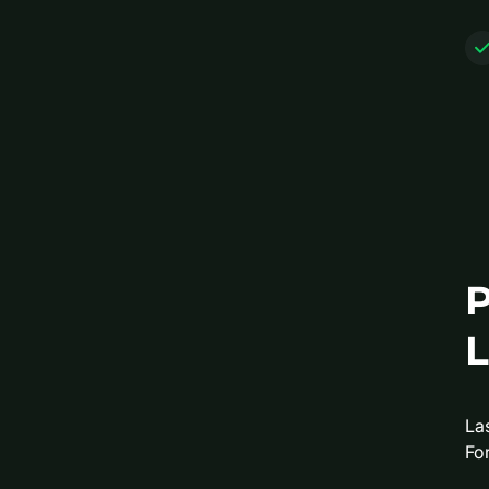
P
L
La
For