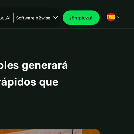
e.AI
¡Empieza!
Software b2wise
iples generará
rápidos que