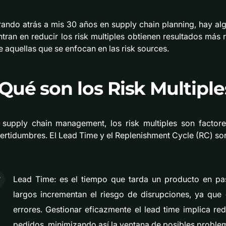
rando atrás a mis 30 años en supply chain planning, hay al
ntran en reducir los risk multiples obtienen resultados más 
e aquellas que se enfocan en las risk sources.
Qué son los Risk Multiple
 supply chain management, los risk multiples son factor
ertidumbres. El Lead Time y el Replenishment Cycle (RC) son 
Lead Time: es el tiempo que tarda un producto en pas
largos incrementan el riesgo de disrupciones, ya que
errores. Gestionar eficazmente el lead time implica re
pedidos, minimizando así la ventana de posibles proble