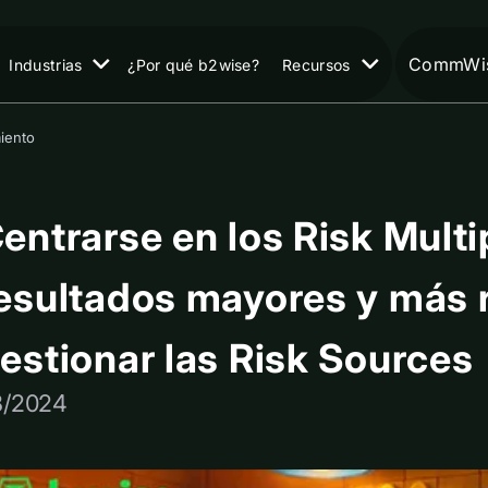
CommWis
Industrias
¿Por qué b2wise?
Recursos
miento
entrarse en los Risk Mult
esultados mayores y más 
estionar las Risk Sources
8/2024