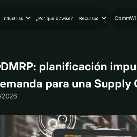
CommWis
Industrias
¿Por qué b2wise?
Recursos
DMRP: planificación impul
emanda para una Supply C
1/2026