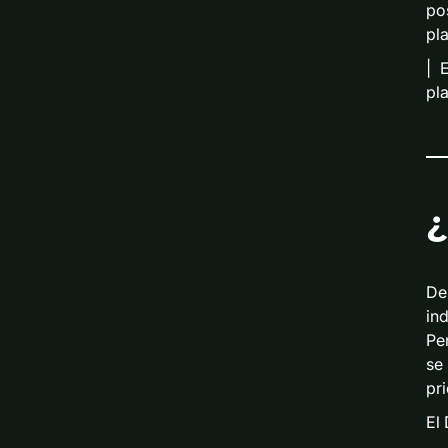
po
pl
|
pla
¿
De
ind
Pe
se
pr
El