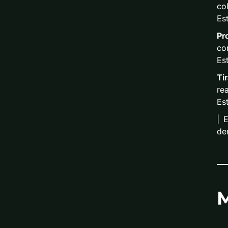
col
Est
Pr
con
Es
Tir
re
Est
|
E
de
M