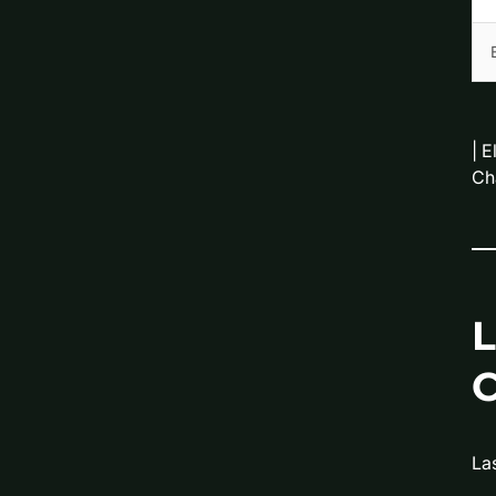
|
E
Ch
L
C
La