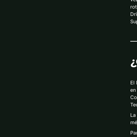
ro
Dr
Su
¿
El
en
Co
Teo
La
mét
Pa