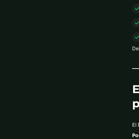
De
E
p
El
Po