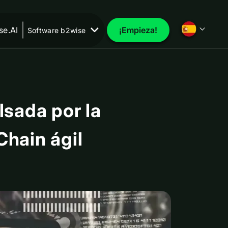
e.AI
¡Empieza!
Software b2wise
sada por la
hain ágil